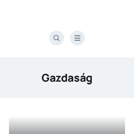
Kihagyás
Gazdaság