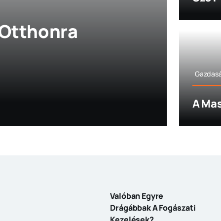
 Otthonra
Gazdas
A Mas
Valóban Egyre
Drágábbak A Fogászati
Kezelések?