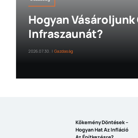
Hogyan Vásároljunk
Infraszaunát?
2026.07.30.
|
Gazdaság
Kőkemény Döntések –
Hogyan Hat Az Infláció
Az Építkezésre?