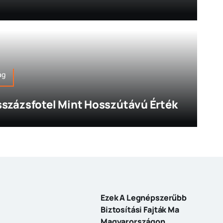
ág
százsfotel Mint Hosszútávú Érték
Ezek A Legnépszerűbb
Biztosítási Fajták Ma
Magyarországon