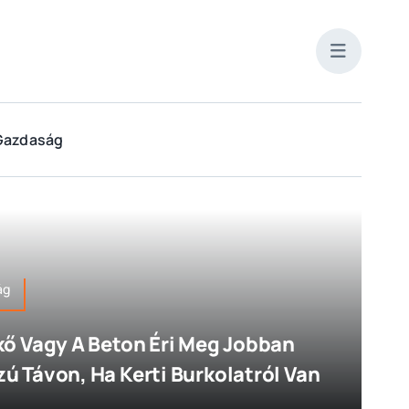
Gazdaság
ág
kő Vagy A Beton Éri Meg Jobban
ú Távon, Ha Kerti Burkolatról Van