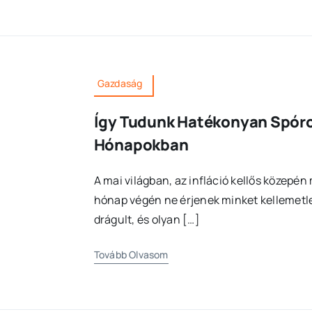
Gazdaság
Így Tudunk Hatékonyan Spórol
Hónapokban
A mai világban, az infláció kellős közepén
hónap végén ne érjenek minket kellemetl
drágult, és olyan […]
Tovább Olvasom