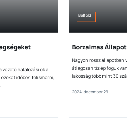
Belföld
tegségeket
Borzalmas Állapo
Nagyon rossz állapotban 
átlagosan tíz ép foguk van
 vezető halálozási ok a
lakosság több mint 30 szá
 ezeket időben felismerni,
.
2024. december 29.