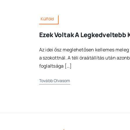
Külföld
Ezek Voltak A Legkedveltebb K
Az idei ősz meglehetősen kellemes meleg vo
a szokottnál. A téli óraátállítás után azon
foglaltsága […]
Tovább Olvasom