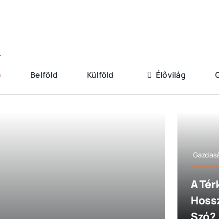
p
Belföld
Külföld
Élővilág
Gazdas
A Tér
Hossz
Szó?