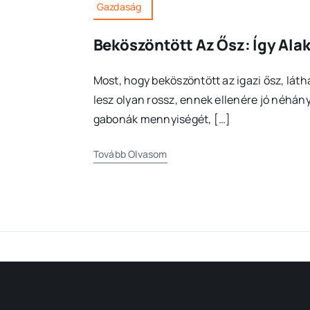
Gazdaság
Beköszöntött Az Ősz: Így Ala
Most, hogy beköszöntött az igazi ősz, lát
lesz olyan rossz, ennek ellenére jó néhán
gabonák mennyiségét, […]
Tovább Olvasom